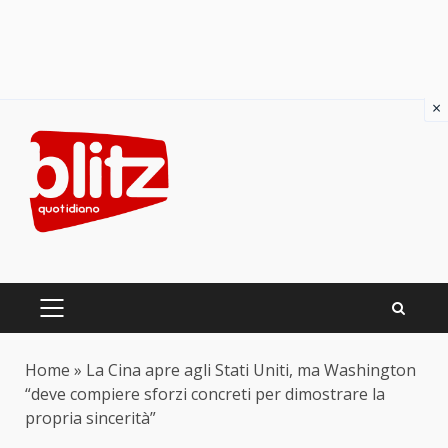
×
Skip
to
content
PRIMARY
MENU
Home
»
La Cina apre agli Stati Uniti, ma Washington
“deve compiere sforzi concreti per dimostrare la
propria sincerità”