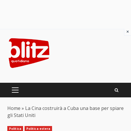
×
Skip
to
content
PRIMARY
MENU
Home
»
La Cina costruirà a Cuba una base per spiare
gli Stati Uniti
Politica
Politica estera