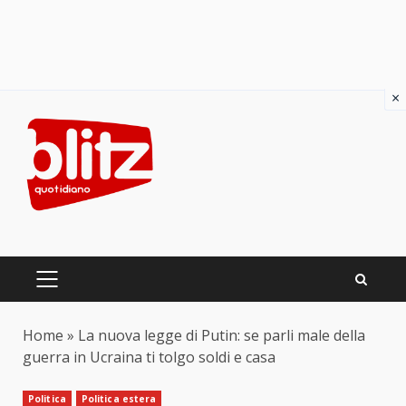
×
Skip
to
content
PRIMARY
MENU
Home
»
La nuova legge di Putin: se parli male della
guerra in Ucraina ti tolgo soldi e casa
Politica
Politica estera