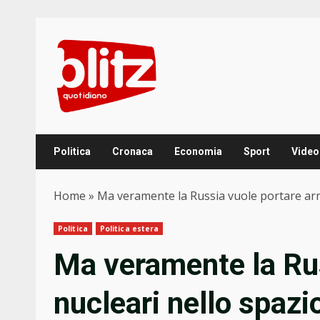
Skip
to
content
Politica
Cronaca
Economia
Sport
Video
Home
»
Ma veramente la Russia vuole portare arm
Politica
Politica estera
Ma veramente la Rus
nucleari nello spaz