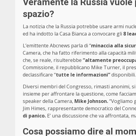
Veramente la Russia vuole p
spazio?
La notizia che la Russia potrebbe usare armi nuclea
ed ha indotto la Casa Bianca a convocare gli
8 lea
L’emittente Abcnews parla di “
minaccia alla sicu
Camera, che ha fatto riferimento alla capacità mili
che, se reale, risulterebbe
“altamente preoccupa
Commissione, il repubblicano Mike Turner, il pres
declassificare “
tutte le informazioni”
disponibili.
Diversi membri del Congresso, rimasti anonimi, si 
insieme per affrontare la questione, come facciamo 
speaker della Camera,
Mike Johnson.
“Vogliamo ga
Jim Himes, rappresentante democratico del Connecti
di panico.
E’ una discussione che va affrontata, m
Cosa possiamo dire al mo