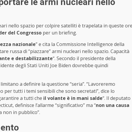
ortare le armi nucleari nello
ri nello spazio per colpire satelliti è trapelata in queste or
der del Congresso
per un briefing.
rezza nazionale
” e cita la Commissione Intelligence della
tare russa di “piazzare” armi nucleari nello spazio. Capacità
nte e destabilizzante
“. Secondo il presidente della
idente degli Stati Uniti Joe Biden dovrebbe quindi
limitano a definire la questione “seria”. “Lavoreremo
per tutti i temi sensibili che sono secretati”, dice lo
rantire a tutti che
il volante è in mani salde
“. Il deputato
cut, definisce l’allarme “significativo” ma “
non una causa
a non in pubblico”.
mento