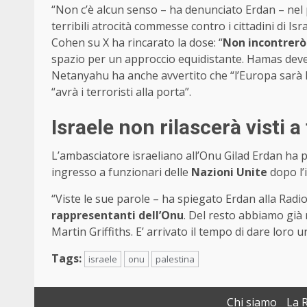
“Non c’è alcun senso – ha denunciato Erdan – nel
terribili atrocità commesse contro i cittadini di I
Cohen su X ha rincarato la dose: “
Non incontrerò 
spazio per un approccio equidistante. Hamas deve e
Netanyahu ha anche avvertito che “l’Europa sarà 
“avrà i terroristi alla porta”.
Israele non rilascerà visti 
L’ambasciatore israeliano all’Onu Gilad Erdan ha p
ingresso a funzionari delle
Nazioni Unite
dopo l’
“Viste le sue parole – ha spiegato Erdan alla Radio
rappresentanti dell’Onu
. Del resto abbiamo già r
Martin Griffiths. E’ arrivato il tempo di dare loro u
Tags:
israele
onu
palestina
Chi siamo
La 