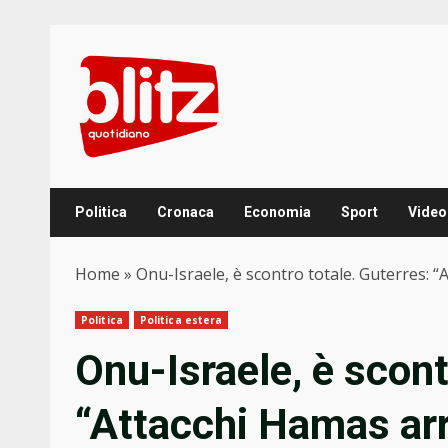
Skip
to
content
Politica
Cronaca
Economia
Sport
Video
Home
»
Onu-Israele, è scontro totale. Guterres: 
Politica
Politica estera
Onu-Israele, è scont
“Attacchi Hamas arr