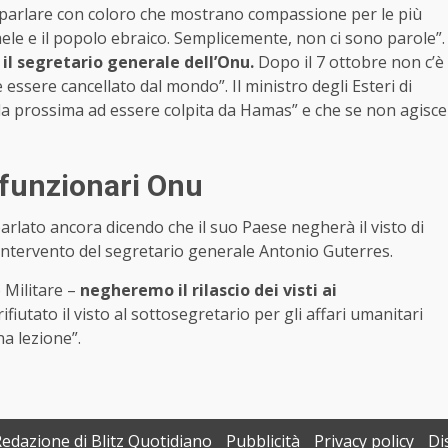
 parlare con coloro che mostrano compassione per le più
sraele e il popolo ebraico. Semplicemente, non ci sono parole”.
il segretario generale dell’Onu.
Dopo il 7 ottobre non c’è
ssere cancellato dal mondo”. Il ministro degli Esteri di
la prossima ad essere colpita da Hamas” e che se non agisce
a funzionari Onu
arlato ancora dicendo che il suo Paese negherà il visto di
intervento del segretario generale Antonio Guterres.
 Militare –
negheremo il rilascio dei visti ai
ifiutato il visto al sottosegretario per gli affari umanitari
na lezione”.
Redazione di Blitz Quotidiano
Pubblicità
Privacy policy
Di