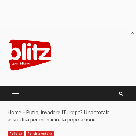
×
Skip
to
content
PRIMARY
MENU
Home
»
Putin, invadere l’Europa? Una “totale
assurdità per intimidire la popolazione”
Politica
Politica estera