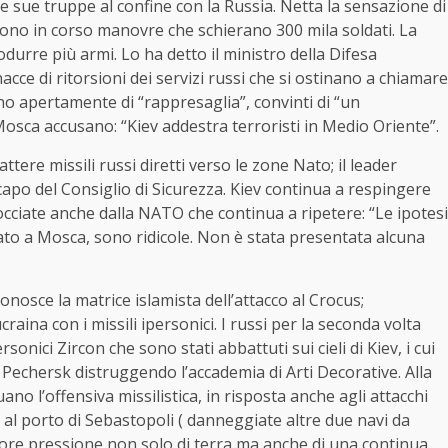
sue truppe al confine con la Russia. Netta la sensazione di
Sono in corso manovre che schierano 300 mila soldati. La
odurre più armi. Lo ha detto il ministro della Difesa
ce di ritorsioni dei servizi russi che si ostinano a chiamare
ano apertamente di “rappresaglia”, convinti di “un
osca accusano: “Kiev addestra terroristi in Medio Oriente”.
tere missili russi diretti verso le zone Nato; il leader
apo del Consiglio di Sicurezza. Kiev continua a respingere
cciate anche dalla NATO che continua a ripetere: “Le ipotesi
tato a Mosca, sono ridicole. Non è stata presentata alcuna
onosce la matrice islamista dell’attacco al Crocus;
aina con i missili ipersonici. I russi per la seconda volta
onici Zircon che sono stati abbattuti sui cieli di Kiev, i cui
i Pechersk distruggendo l’accademia di Arti Decorative. Alla
uano l’offensiva missilistica, in risposta anche agli attacchi
e e al porto di Sebastopoli ( danneggiate altre due navi da
re pressione non solo di terra ma anche di una continua