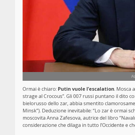
Fo
Ormai è chiaro:
Putin vuole l’escalation
. Mosca a
strage al Crocous”. Gli 007 russi puntano il dito
bielorusso dello zar, abbia smentito clamorosament
Minsk”). Deduzione inevitabile: “Lo zar è ormai s
moscovita Anna Zafesova, autrice del libro “Navaln
considerazione che dilaga in tutto l’Occidente e ch