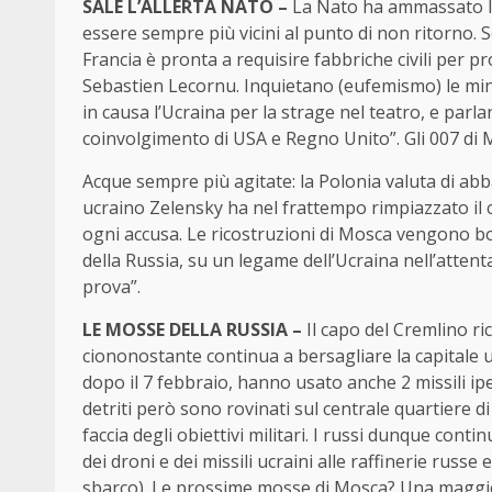
SALE L’ALLERTA NATO –
La Nato ha ammassato le 
essere sempre più vicini al punto di non ritorno. 
Francia è pronta a requisire fabbriche civili per pr
Sebastien Lecornu. Inquietano (eufemismo) le minac
in causa l’Ucraina per la strage nel teatro, e parl
coinvolgimento di USA e Regno Unito”. Gli 007 di M
Acque sempre più agitate: la Polonia valuta di abbat
ucraino Zelensky ha nel frattempo rimpiazzato il c
ogni accusa. Le ricostruzioni di Mosca vengono bo
della Russia, su un legame dell’Ucraina nell’atten
prova”.
LE MOSSE DELLA RUSSIA –
Il capo del Cremlino ric
ciononostante continua a bersagliare la capitale ucr
dopo il 7 febbraio, hanno usato anche 2 missili ipers
detriti però sono rovinati sul centrale quartiere d
faccia degli obiettivi militari. I russi dunque contin
dei droni e dei missili ucraini alle raffinerie russ
sbarco). Le prossime mosse di Mosca? Una maggio