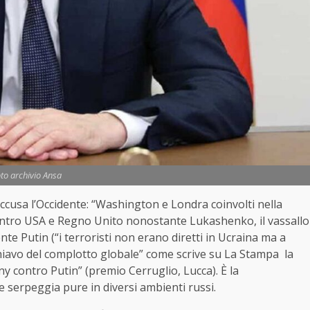
to archivio Ansa
ccusa l’Occidente: “Washington e Londra coinvolti nella
 contro USA e Regno Unito nonostante Lukashenko, il vassallo
e Putin (“i terroristi non erano diretti in Ucraina ma a
chiavo del complotto globale” come scrive su La Stampa la
y contro Putin” (premio Cerruglio, Lucca). È la
e serpeggia pure in diversi ambienti russi.