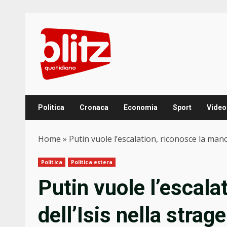
Skip
to
content
Politica
Cronaca
Economia
Sport
Video
Home
»
Putin vuole l’escalation, riconosce la mano
Politica
Politica estera
Putin vuole l’escala
dell’Isis nella stra