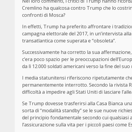
Nei loro commenti, i critici di Trump hanno ricord
Cremlino ha qualcosa contro Trump che lo costr
confronti di Mosca?
In effetti, Trump ha preferito affrontare i tradizion
campagna elettorale del 2017, in un’intervista alla
transatlantica come superata e “obsoleta”.
Successivamente ha corretto la sua affermazione, m
c’era poco spazio per le preoccupazioni dell’Euro
da lì 12.000 soldati americani verso la fine del su
I media statunitensi riferiscono ripetutamente ch
permanentemente interrotto. Secondo la rivista Ro
difficoltà a impedire agli Stati Uniti di lasciare l’a
Se Trump dovesse trasferirsi alla Casa Bianca un
sorta di “modalità standby” se le sue nuove richie
del principio fondamentale secondo cui qualsiasi a
l’assicurazione sulla vita per i piccoli paesi come E