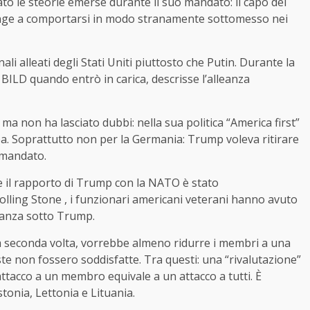
ato le steorie emerse durante il suo mandato: il capo del
inge a comportarsi in modo stranamente sottomesso nei
ali alleati degli Stati Uniti piuttosto che Putin. Durante la
 BILD quando entrò in carica, descrisse l’alleanza
a non ha lasciato dubbi: nella sua politica “America first”
pa. Soprattutto non per la Germania: Trump voleva ritirare
o mandato.
e il rapporto di Trump con la NATO è stato
lling Stone , i funzionari americani veterani hanno avuto
lleanza sotto Trump.
a seconda volta, vorrebbe almeno ridurre i membri a una
ste non fossero soddisfatte. Tra questi: una “rivalutazione”
ttacco a un membro equivale a un attacco a tutti. È
stonia, Lettonia e Lituania.