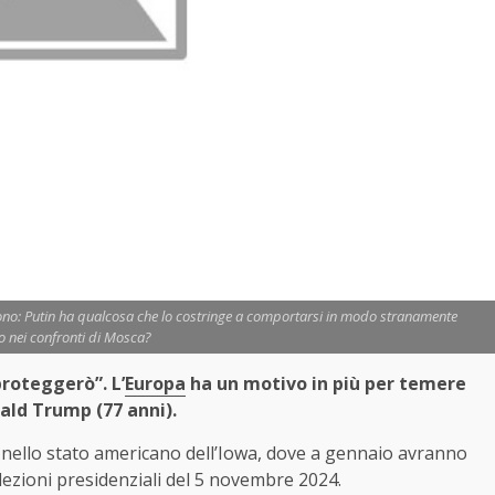
dono: Putin ha qualcosa che lo costringe a comportarsi in modo stranamente
 nei confronti di Mosca?
proteggerò”. L’
Europa
ha un motivo in più per temere
nald Trump (77 anni).
nello stato americano dell’Iowa, dove a gennaio avranno
elezioni presidenziali del 5 novembre 2024.