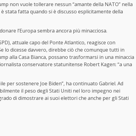
 Trump non vuole tollerare nessun “amante della NATO” nella
 stata fatta quando si è discusso esplicitamente della
ndonare l’Europa sembra ancora più minacciosa.
SPD), attuale capo del Ponte Atlantico, reagisce con
Se lo dicesse davvero, direbbe ciò che comunque tutti in
rump alla Casa Bianca, possano trasformarsi in una minaccia
 giornalista conservatore statunitense Robert Kagen: “a una
ile per sostenere Joe Biden”, ha continuato Gabriel. Ad
lmente il peso degli Stati Uniti nel loro impegno nei
grado di dimostrare ai suoi elettori che anche per gli Stati