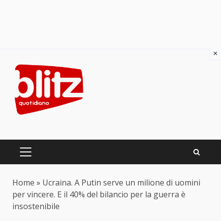
×
Skip
to
content
PRIMARY
MENU
Home
»
Ucraina. A Putin serve un milione di uomini
per vincere. E il 40% del bilancio per la guerra è
insostenibile