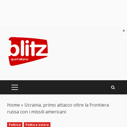
×
Skip
to
content
PRIMARY
MENU
Home
»
Ucraina, primo attacco oltre la frontiera
russa con i missili americani
Politica
Politica estera