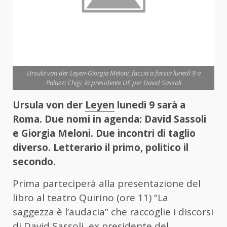
Ursula van der Leyen-Giorgia Meloni, faccia a faccia lunedì 9 a
Palazzi Chigi, la presidente UE per David Sassoli
Ursula von der
Leyen
lunedi 9 sarà a
Roma. Due nomi in agenda: David Sassoli
e Giorgia Meloni. Due incontri di taglio
diverso. Letterario il primo, politico il
secondo.
Prima parteciperà alla presentazione del
libro al teatro Quirino (ore 11) “La
saggezza è l’audacia” che raccoglie i discorsi
di David Sassoli, ex presidente del