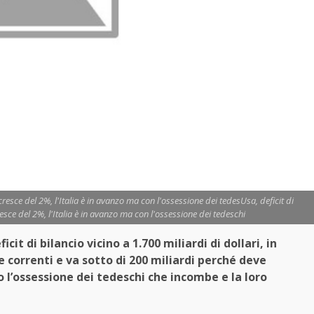
 cresce del 2%, l'Italia è in avanzo ma con l'ossessione dei tedesUsa, deficit di
resce del 2%, l'Italia è in avanzo ma con l'ossessione dei tedeschi
icit di bilancio vicino a 1.700 miliardi di dollari, in
e correnti e va sotto di 200 miliardi perché deve
o l’ossessione dei tedeschi che incombe e la loro