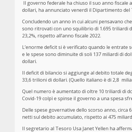
Il governo federale ha chiuso il suo anno fiscale a
dollari, ha annunciato venerdì il Dipartimento del 
Concludendo un anno in cui alcuni pensavano che il d
sono ritrovati con uno squilibrio di 1.695 triliardi di
23,2%, rispetto all’anno fiscale 2022.
L’enorme deficit si è verificato quando le entrate s
e le spese sono diminuite di soli 137 miliardi di do
dollari.
Il deficit di bilancio si aggiunge al debito totale d
33,6 trilioni di dollari. (Quello italiano è di 2,8 milia
Quel numero è aumentato di oltre 10 triliardi di d
Covid-19 colpì e spinse il governo a una spesa sf
Delle spese governative dello scorso anno, circa 659
netti sul debito accumulato, rispetto ai 475 miliardi
Il segretario al Tesoro Usa Janet Yellen ha affer