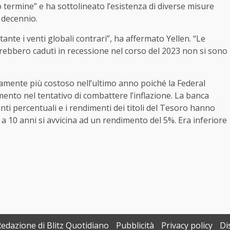
go termine” e ha sottolineato l’esistenza di diverse misure
o decennio.
nte i venti globali contrari”, ha affermato Yellen. “Le
sarebbero caduti in recessione nel corso del 2023 non si sono
ivamente più costoso nell’ultimo anno poiché la Federal
mento nel tentativo di combattere l’inflazione. La banca
unti percentuali e i rendimenti dei titoli del Tesoro hanno
 a 10 anni si avvicina ad un rendimento del 5%. Era inferiore
Redazione di Blitz Quotidiano
Pubblicità
Privacy policy
Di