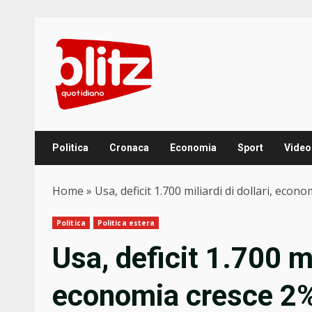
Skip
to
content
Politica
Cronaca
Economia
Sport
Video
Home
»
Usa, deficit 1.700 miliardi di dollari, econ
Politica
Politica estera
Usa, deficit 1.700 mil
economia cresce 2%,