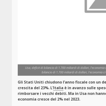
Usa, deficit di bilancio di 1.700 miliardi di dollari, l'economia
bilancio di 1.700 miliardi di dollari, l'economia c
Gli Stati Uniti chiudono l’anno fiscale con un def
crescita del 23%. L’
Italia
è in avanzo sulle spes
rimborsare i vecchi debiti. Ma in Usa non hann
economia cresce del 2% nel 2023.