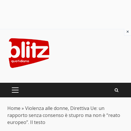
×
Skip
to
content
PRIMARY
MENU
Home
»
Violenza alle donne, Direttiva Ue: un
rapporto senza consenso è stupro ma non è “reato
europeo”. Il testo