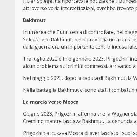
Il Der Spiegel ha riportato la notizia che il Bundes
attraverso varie intercettazioni, avrebbe trovato
Bakhmut
In un’area che Putin cerca di controllare, nel magg
Soledar e di Bakhmut, nella provincia ucraina ori
dalla guerra era un importante centro industriale.
Tra luglio 2022 e fine gennaio 2023, Prigozhin iniz
alcun problema sui crimini commessi, arrivando a 
Nel maggio 2023, dopo la caduta di Bakhmut, la Wagn
Nella battaglia Bakhmut ci sono stati i combattime
La marcia verso Mosca
Giugno 2023, Prigozhin afferma che la Wagner si
Cremlino mentre lasciava Bakhmut. La denuncia arr
Prigozhin accusava Mosca di aver lasciato i suoi s