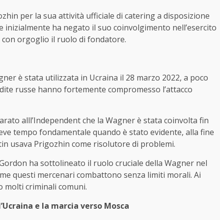
hin per la sua attività ufficiale di catering a disposizione
he inizialmente ha negato il suo coinvolgimento nell’esercito
con orgoglio il ruolo di fondatore.
ner è stata utilizzata in Ucraina il 28 marzo 2022, a poco
erdite russe hanno fortemente compromesso l’attacco
rato alll’Independent che la Wagner è stata coinvolta fin
 breve tempo fondamentale quando è stato evidente, alla fine
utin usava Prigozhin come risolutore di problemi.
rdon ha sottolineato il ruolo cruciale della Wagner nel
 come questi mercenari combattono senza limiti morali. Ai
o molti criminali comuni.
l’Ucraina e la marcia verso Mosca