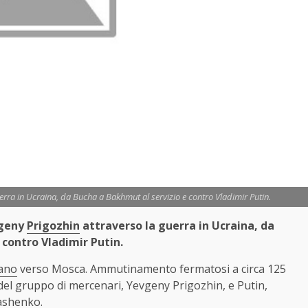
erra in Ucraina, da Bucha a Bakhmut al servizio e contro Vladimir Putin.
vgeny
Prigozhin
attraverso la guerra in Ucraina, d
a
 contro Vladimir Putin.
ano
verso Mosca. Ammutinamento fermatosi a circa 125
r del gruppo di mercenari, Yevgeny Prigozhin, e Putin,
ashenko.