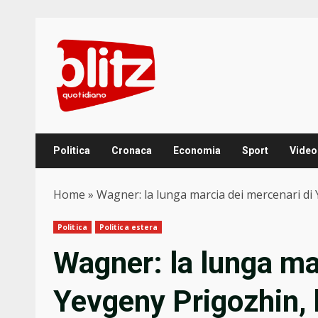
Skip
to
content
Politica
Cronaca
Economia
Sport
Video
Home
»
Wagner: la lunga marcia dei mercenari di Y
Politica
Politica estera
Wagner: la lunga ma
Yevgeny Prigozhin, l