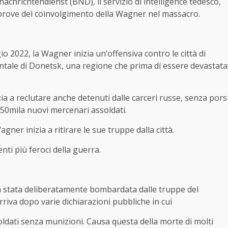
nachrichtendienst (BND), il servizio di intelligence tedesco,
 prove del coinvolgimento della Wagner nel massacro.
io 2022, la Wagner inizia un’offensiva contro le città di
entale di Donetsk, una regione che prima di essere devastata
ia a reclutare anche detenuti dalle carceri russe, senza pors
50mila nuovi mercenari assoldati.
er inizia a ritirare le sue truppe dalla città.
nti più feroci della guerra.
a stata deliberatamente bombardata dalle truppe del
iva dopo varie dichiarazioni pubbliche in cui
oldati senza munizioni. Causa questa della morte di molti