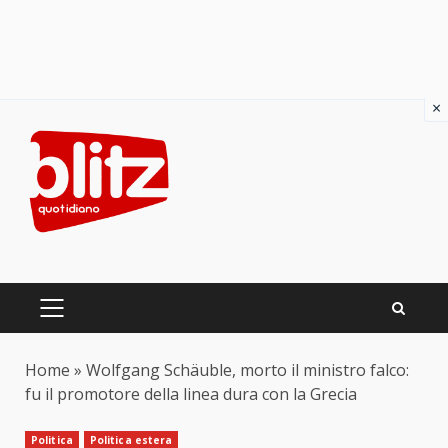
×
Skip
to
content
PRIMARY
MENU
Home
»
Wolfgang Schäuble, morto il ministro falco:
fu il promotore della linea dura con la Grecia
Politica
Politica estera