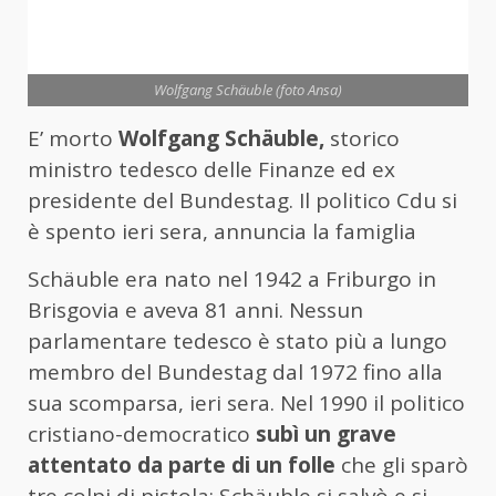
Wolfgang Schäuble (foto Ansa)
E’ morto
Wolfgang Schäuble,
storico
ministro tedesco delle Finanze ed ex
presidente del Bundestag. Il politico Cdu si
è spento ieri sera, annuncia la famiglia
Schäuble era nato nel 1942 a Friburgo in
Brisgovia e aveva 81 anni. Nessun
parlamentare tedesco è stato più a lungo
membro del Bundestag dal 1972 fino alla
sua scomparsa, ieri sera. Nel 1990 il politico
cristiano-democratico
subì un grave
attentato da parte di un folle
che gli sparò
tre colpi di pistola: Schäuble si salvò e si