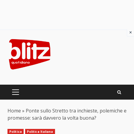
×
Skip
to
content
PRIMARY
MENU
Home
»
Ponte sullo Stretto tra inchieste, polemiche e
promesse: sarà davvero la volta buona?
Politica
Politica Italiana