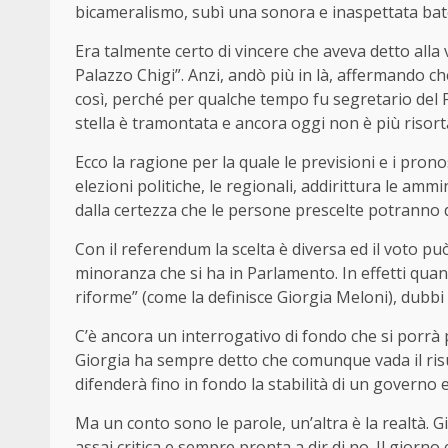
bicameralismo, subì una sonora e inaspettata bat
Era talmente certo di vincere che aveva detto alla 
Palazzo Chigi”. Anzi, andò più in là, affermando c
così, perché per qualche tempo fu segretario del 
stella è tramontata e ancora oggi non è più risort
Ecco la ragione per la quale le previsioni e i pron
elezioni politiche, le regionali, addirittura le a
dalla certezza che le persone prescelte potranno di
Con il referendum la scelta è diversa ed il voto 
minoranza che si ha in Parlamento. In effetti quand
riforme” (come la definisce Giorgia Meloni), dubbi
C’è ancora un interrogativo di fondo che si porrà p
Giorgia ha sempre detto che comunque vada il ris
difenderà fino in fondo la stabilità di un governo 
Ma un conto sono le parole, un’altra è la realtà.
assai critica e sempre pronta a dir di no. Il gior