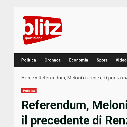
Skip
to
content
Politica
Cronaca
Economia
Sport
Video
Home
»
Referendum, Meloni ci crede e ci punta ma
Politica
Referendum, Meloni 
il precedente di Renz