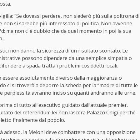
osta.
vigilia: “Se dovessi perdere, non siederò più sulla poltrona di
he non si sarebbe più interessato di politica. Non avvenne
Pd; ma non c’ è dubbio che da quel momento in poi la sua
a.
ostici non danno la sicurezza di un risultato scontato. Le
mministrative possono dipendere da una semplice simpatia o
fendere a spada tratta i problemi cosiddetti locali.
può essere assolutamente diverso dalla maggioranza o
o ci si troverà a deporre la scheda per la “madre di tutte le
 e perplessità avranno inciso su quanti andranno alle urne.
rima di tutto all’esecutivo guidato dall’attuale premier.
ultato del referendum lei non lascerà Palazzo Chigi perché
eletto finalmente dal popolo.
 Già adesso, la Meloni deve combattere con una opposizione
no che dovesse perdere il referendum riuscirà a difendere una