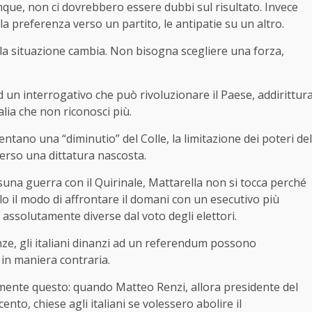
que, non ci dovrebbero essere dubbi sul risultato. Invece
la preferenza verso un partito, le antipatie su un altro.
la situazione cambia. Non bisogna scegliere una forza,
ad un interrogativo che può rivoluzionare il Paese, addirittur
alia che non riconosci più.
entano una “diminutio” del Colle, la limitazione dei poteri del
verso una dittatura nascosta.
ssuna guerra con il Quirinale, Mattarella non si tocca perché
olo il modo di affrontare il domani con un esecutivo più
zo assolutamente diverse dal voto degli elettori.
enze, gli italiani dinanzi ad un referendum possono
 in maniera contraria.
mente questo: quando Matteo Renzi, allora presidente del
to, chiese agli italiani se volessero abolire il