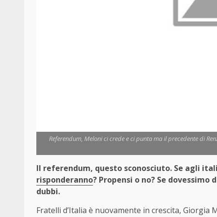
Referendum, Meloni ci crede e ci punta ma il precedente di Ren
Il referendum, questo sconosciuto. Se agli ital
risponderanno
? Propensi o no? Se dovessimo d
dubbi.
Fratelli d’Italia è nuovamente in crescita, Giorgia