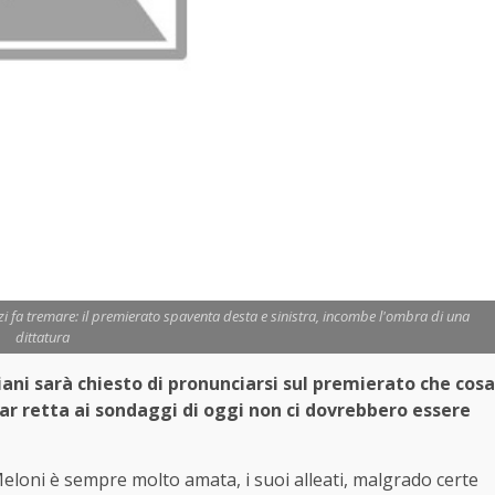
zi fa tremare: il premierato spaventa desta e sinistra, incombe l'ombra di una
dittatura
iani sarà chiesto di pronunciarsi sul premierato che cosa
ar retta ai sondaggi di oggi non ci dovrebbero essere
 Meloni è sempre molto amata, i suoi alleati, malgrado certe