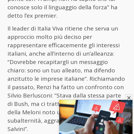
conosce solo il linguaggio della forza” ha
detto l’ex premier.
Il leader di Italia Viva ritiene che serva un
approccio molto più deciso per
rappresentare efficacemente gli interessi
italiani, anche all’interno di un’alleanza:
“Dovrebbe recapitargli un messaggio
chiaro: sono un tuo alleato, ma difendo
anzitutto le imprese italiane”. Richiamando
il passato, Renzi ha fatto un confronto con
Silvio Berlusconi: “Stava dalla stessa parte
di Bush, ma ci trattava alla pari. Nel caso
della Meloni noto una pericolosa
subalternità, aggravata dalla posizione di
Salvini”.