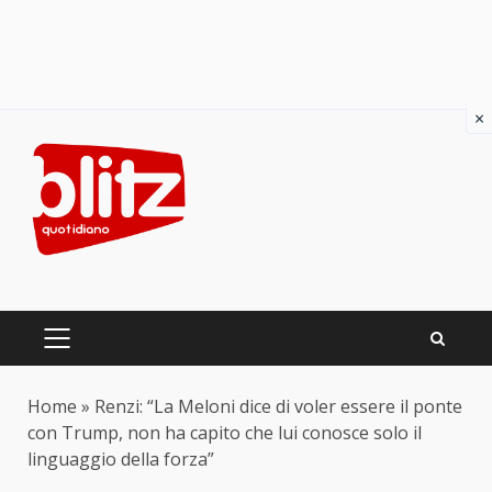
×
Skip
to
content
PRIMARY
MENU
Home
»
Renzi: “La Meloni dice di voler essere il ponte
con Trump, non ha capito che lui conosce solo il
linguaggio della forza”