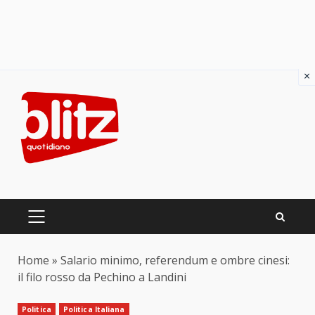
×
Skip
to
content
PRIMARY
MENU
Home
»
Salario minimo, referendum e ombre cinesi:
il filo rosso da Pechino a Landini
Politica
Politica Italiana