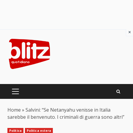
×
Skip
to
content
PRIMARY
MENU
Home
»
Salvini: “Se Netanyahu venisse in Italia
sarebbe il benvenuto. I criminali di guerra sono altri”
Politica
Politica estera