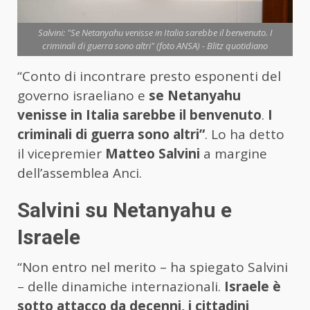
Salvini: "Se Netanyahu venisse in Italia sarebbe il benvenuto. I
criminali di guerra sono altri" (foto ANSA) - Blitz quotidiano
“Conto di incontrare presto esponenti del
governo israeliano e
se Netanyahu
venisse in Italia sarebbe il benvenuto
.
I
criminali di guerra sono altri”
. Lo ha detto
il vicepremier
Matteo Salvini
a margine
dell’assemblea Anci.
Salvini su Netanyahu e
Israele
“Non entro nel merito – ha spiegato Salvini
– delle dinamiche internazionali.
Israele è
sotto attacco da decenni, i cittadini