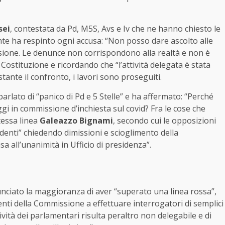
sei
, contestata da Pd, M5S, Avs e Iv che ne hanno chiesto le
ente ha respinto ogni accusa: “Non posso dare ascolto alle
issione. Le denunce non corrispondono alla realtà e non è
a Costituzione e ricordando che “l’attività delegata è stata
tante il confronto, i lavori sono proseguiti.
parlato di “panico di Pd e 5 Stelle” e ha affermato: “Perché
oggi in commissione d’inchiesta sul covid? Fra le cose che
tessa linea
Galeazzo Bignami
, secondo cui le opposizioni
nti” chiedendo dimissioni e scioglimento della
 all’unanimità in Ufficio di presidenza”.
ciato la maggioranza di aver “superato una linea rossa”,
nti della Commissione a effettuare interrogatori di semplici
tività dei parlamentari risulta peraltro non delegabile e di