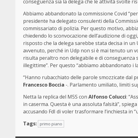
conseguenza sia la delega che le attività svolte risu
Abbiamo abbandonato la commissione Covid “per
presidente ha delegato consulenti della Commission
commissariato di polizia. Per questo motivo, abbi
chiedendo lo sconvocazione dell’audizione di oggi,
risposto che la delega sarebbe stata decisa in un 
avvenuto, perché in Udp non si è mai tenuto un vot
risulta peraltro non delegabile e di conseguenza sia
illegittime”. Per questo “abbiamo abbandonato i lavo
“Hanno rubacchiato delle parole smozzicate dal pre
Francesco Boccia
-. Parlamento umiliato, limiti s
Netta la replica del M5S con
Alfonso Colucci
: “A
in caserma. Questa è una assoluta falsità”, spieg
accusando FdI di voler trasformare l’inchiesta in “
Tags:
primo piano