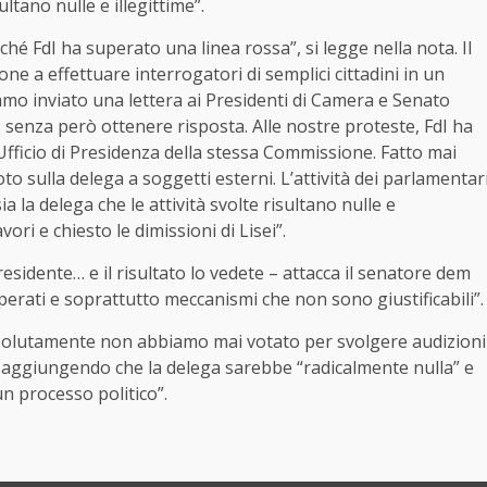
ltano nulle e illegittime”.
ché FdI ha superato una
linea
rossa”, si legge nella nota. Il
e a effettuare interrogatori di semplici cittadini in un
amo inviato una lettera ai Presidenti di Camera e Senato
 senza però ottenere risposta. Alle nostre proteste, FdI ha
Ufficio di Presidenza della stessa Commissione. Fatto mai
o sulla delega a soggetti esterni. L’attività dei parlamentar
 la delega che le attività svolte risultano nulle e
ri e chiesto le dimissioni di Lisei”.
sidente… e il risultato lo vedete – attacca il senatore dem
uperati e soprattutto meccanismi che non sono giustificabili”.
ssolutamente non abbiamo mai votato per svolgere audizioni
a aggiungendo che la delega sarebbe “radicalmente nulla” e
un processo politico”.