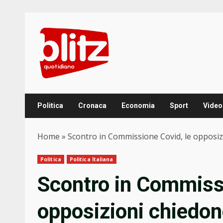
Skip
to
content
Politica
Cronaca
Economia
Sport
Video
Home
»
Scontro in Commissione Covid, le opposizio
Politica
Politica Italiana
Scontro in Commissi
opposizioni chiedono