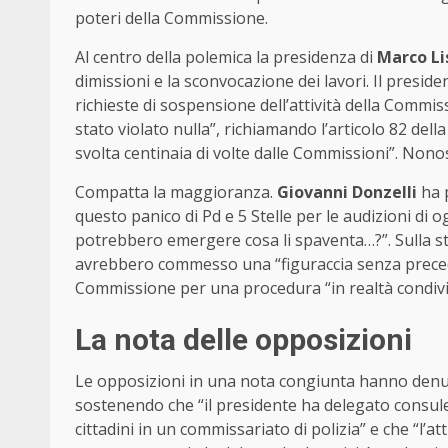
poteri della Commissione.
Al centro della polemica la presidenza di
Marco Li
dimissioni e la sconvocazione dei lavori. Il presid
richieste di sospensione dell’attività della Comm
stato violato nulla”, richiamando l’articolo 82 dell
svolta centinaia di volte dalle Commissioni”. Nonos
Compatta la maggioranza.
Giovanni Donzelli
ha 
questo panico di Pd e 5 Stelle per le audizioni di 
potrebbero emergere cosa li spaventa…?”. Sulla s
avrebbero commesso una “figuraccia senza precede
Commissione per una procedura “in realtà condivisa
La nota delle opposizioni
Le opposizioni in una nota congiunta hanno denun
sostenendo che “il presidente ha delegato consule
cittadini in un commissariato di polizia” e che “l’at