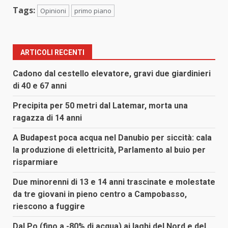
Tags:
Opinioni
primo piano
ARTICOLI RECENTI
Cadono dal cestello elevatore, gravi due giardinieri
di 40 e 67 anni
Precipita per 50 metri dal Latemar, morta una
ragazza di 14 anni
A Budapest poca acqua nel Danubio per siccità: cala
la produzione di elettricità, Parlamento al buio per
risparmiare
Due minorenni di 13 e 14 anni trascinate e molestate
da tre giovani in pieno centro a Campobasso,
riescono a fuggire
Dal Po (fino a -80% di acqua) ai laghi del Nord e del