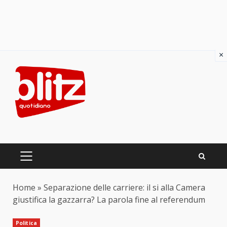
×
Skip
to
content
PRIMARY
MENU
Home
»
Separazione delle carriere: il si alla Camera
giustifica la gazzarra? La parola fine al referendum
Politica