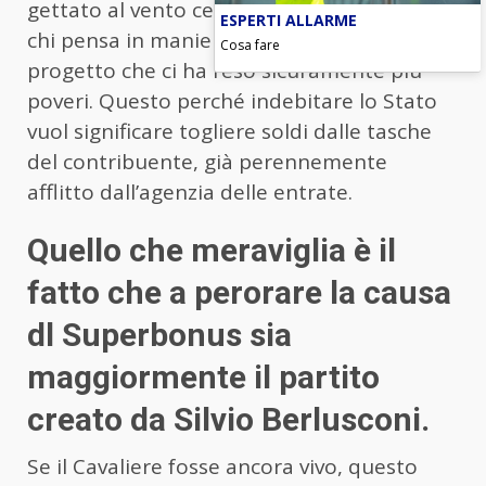
gettato al vento cento miliardi e c’è ancora
ESPERTI ALLARME
chi pensa in maniera positiva ad un
Cosa fare
progetto che ci ha reso sicuramente più
poveri. Questo perché indebitare lo Stato
vuol significare togliere soldi dalle tasche
del contribuente, già perennemente
afflitto dall’agenzia delle entrate.
Quello che meraviglia è il
fatto che a perorare la causa
dl Superbonus sia
maggiormente il partito
creato da Silvio Berlusconi.
Se il Cavaliere fosse ancora vivo, questo