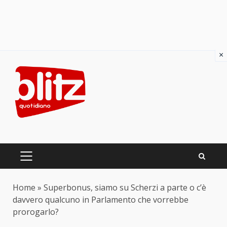
×
Skip
to
content
PRIMARY
MENU
Home
»
Superbonus, siamo su Scherzi a parte o c’è
davvero qualcuno in Parlamento che vorrebbe
prorogarlo?