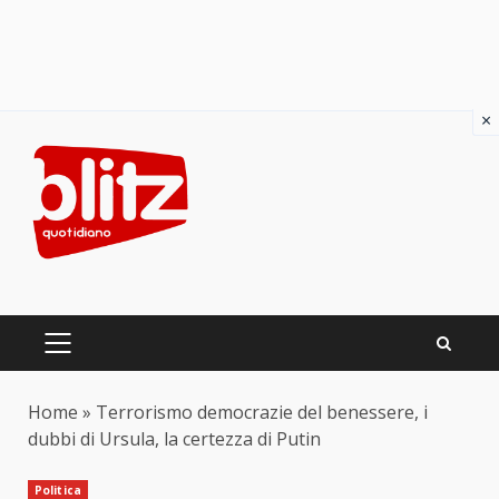
×
Skip
to
content
PRIMARY
MENU
Home
»
Terrorismo democrazie del benessere, i
dubbi di Ursula, la certezza di Putin
Politica