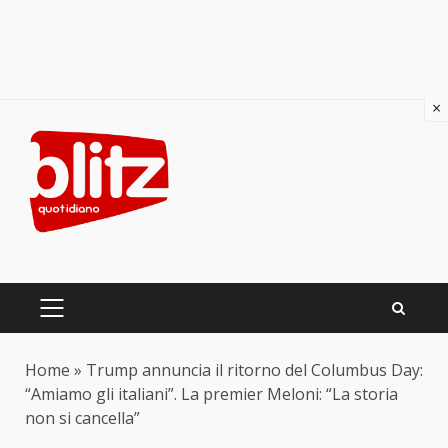
×
Skip
to
content
PRIMARY
MENU
Home
»
Trump annuncia il ritorno del Columbus Day:
“Amiamo gli italiani”. La premier Meloni: “La storia
non si cancella”