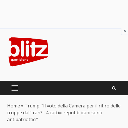
×
Skip
to
content
PRIMARY
MENU
Home
»
Trump: “Il voto della Camera per il ritiro delle
truppe dall’Iran? I 4 cattivi repubblicani sono
antipatriottici”