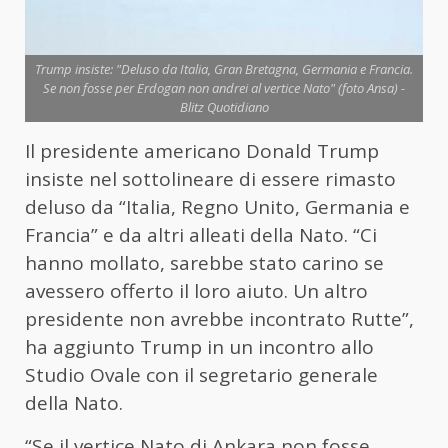
Trump insiste: "Deluso da Italia, Gran Bretagna, Germania e Francia.
Se non fosse per Erdogan non andrei al vertice Nato" (foto Ansa) -
Blitz Quotidiano
Il presidente americano Donald Trump
insiste nel sottolineare di essere rimasto
deluso da “Italia, Regno Unito, Germania e
Francia” e da altri alleati della Nato. “Ci
hanno mollato, sarebbe stato carino se
avessero offerto il loro aiuto. Un altro
presidente non avrebbe incontrato Rutte”,
ha aggiunto Trump in un incontro allo
Studio Ovale con il segretario generale
della Nato.
“Se il vertice Nato di Ankara non fosse