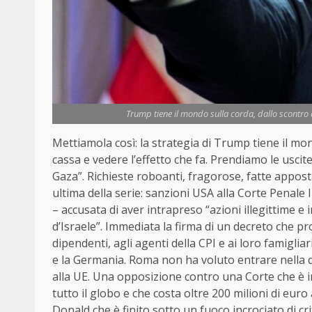
Trump tiene il mondo sulla corda, dallo scontro c
Mettiamola così: la strategia di Trump tiene il mon
cassa e vedere l’effetto che fa. Prendiamo le uscit
Gaza”. Richieste roboanti, fragorose, fatte apposta
ultima della serie: sanzioni USA alla Corte Penale I
– accusata di aver intrapreso “azioni illegittime e 
d’Israele”. Immediata la firma di un decreto che proi
dipendenti, agli agenti della CPI e ai loro famigliar
e la Germania. Roma non ha voluto entrare nella 
alla UE. Una opposizione contro una Corte che è im
tutto il globo e che costa oltre 200 milioni di euro
Donald che è finito sotto un fuoco incrociato di cri