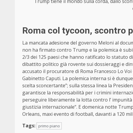
Trump tiene il mondo sulla corda, dallo scontr
Roma col tycoon, scontro p
La mancata adesione del governo Meloni al docume
non ha firmato contro Trump e la polemica è subito 
2/3 dei 125 paesi che hanno ratificato lo statuto d
dibattito politico già rovente sui dossieraggi e dint
accusato il procuratore di Roma Francesco Lo Voi d
Gabinetto Caputi. La polemica interna si è dunque f
scelta sconcertante”; sulla stessa linea la Presi
garantisce la responsabilità per i crimini internazi
perseguire liberamente la lotta contro l’ impunità
giustizia internazionale“. E domenica notte Trump
Orleans, maxi evento di football, davanti a 120 mili
Tags:
primo piano