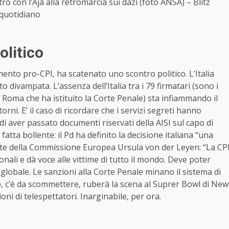
o con l’Aja alla retromarcia sui dazi (foto ANSA) – Blitz
quotidiano
olitico
nto pro-CPI, ha scatenato uno scontro politico. L’Italia
divampata. L’assenza dell’Italia tra i 79 firmatari (sono i
i Roma che ha istituito la Corte Penale) sta infiammando il
orni. E’ il caso di ricordare che i servizi segreti hanno
i aver passato documenti riservati della AISI sul capo di
atta bollente: il Pd ha definito la decisione italiana “una
dente della Commissione Europea Ursula von der Leyen: “La CP
onali e dà voce alle vittime di tutto il mondo. Deve poter
 globale. Le sanzioni alla Corte Penale minano il sistema di
, c’è da scommettere, ruberà la scena al Suprer Bowl di New
oni di telespettatori. Inarginabile, per ora.