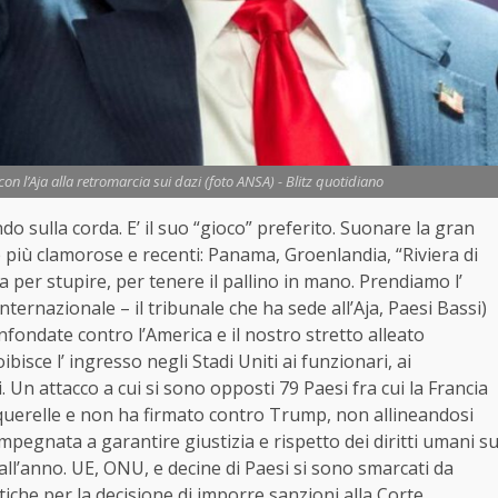
on l’Aja alla retromarcia sui dazi (foto ANSA) - Blitz quotidiano
do sulla corda. E’ il suo “gioco” preferito. Suonare la gran
e più clamorose e recenti: Panama, Groenlandia, “Riviera di
 per stupire, per tenere il pallino in mano. Prendiamo l’
nternazionale – il tribunale che ha sede all’Aja, Paesi Bassi)
infondate contro l’America e il nostro stretto alleato
bisce l’ ingresso negli Stadi Uniti ai funzionari, ai
i. Un attacco a cui si sono opposti 79 Paesi fra cui la Francia
querelle e non ha firmato contro Trump, non allineandosi
pegnata a garantire giustizia e rispetto dei diritti umani s
 all’anno. UE, ONU, e decine di Paesi si sono smarcati da
tiche per la decisione di imporre sanzioni alla Corte.