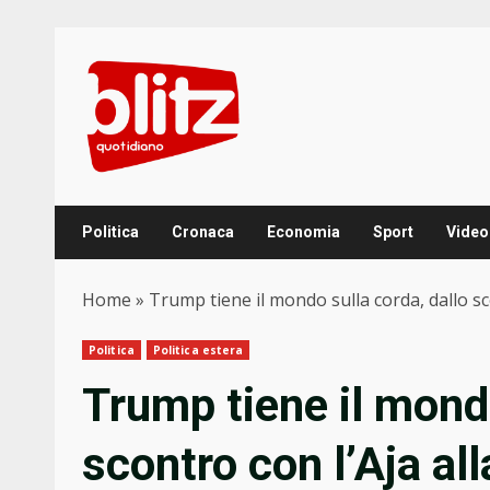
Skip
to
content
Politica
Cronaca
Economia
Sport
Video
Home
»
Trump tiene il mondo sulla corda, dallo sco
Politica
Politica estera
Trump tiene il mondo
scontro con l’Aja al