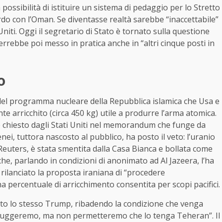
a possibilità di istituire un sistema di pedaggio per lo Stretto
do con l’Oman. Se diventasse realtà sarebbe “inaccettabile”
niti. Oggi il segretario di Stato è tornato sulla questione
rrebbe poi messo in pratica anche in “altri cinque posti in
o
o del programma nucleare della Repubblica islamica che Usa e
te arricchito (circa 450 kg) utile a produrre l’arma atomica.
 chiesto dagli Stati Uniti nel memorandum che funge da
, tuttora nascosto al pubblico, ha posto il veto: l’uranio
a Reuters, è stata smentita dalla Casa Bianca e bollata come
che, parlando in condizioni di anonimato ad Al Jazeera, l’ha
 rilanciato la proposta iraniana di “procedere
 percentuale di arricchimento consentita per scopi pacifici.
orto lo stesso Trump, ribadendo la condizione che venga
istruggeremo, ma non permetteremo che lo tenga Teheran”. Il