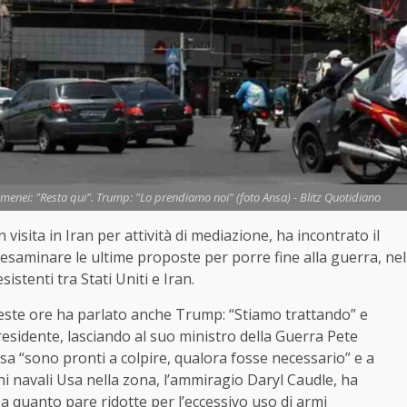
amenei: "Resta qui". Trump: "Lo prendiamo noi" (foto Ansa) - Blitz Quotidiano
 visita in Iran per attività di mediazione, ha incontrato il
esaminare le ultime proposte per porre fine alla guerra, nel
istenti tra Stati Uniti e Iran.
ueste ore ha parlato anche Trump: “Stiamo trattando” e
residente, lasciando al suo ministro della Guerra Pete
Usa “sono pronti a colpire, qualora fosse necessario” e a
oni navali Usa nella zona, l’ammiragio Daryl Caudle, ha
 a quanto pare ridotte per l’eccessivo uso di armi