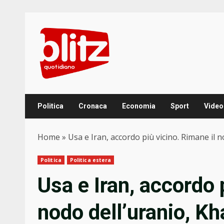
Skip
to
content
Politica
Cronaca
Economia
Sport
Video
Home
»
Usa e Iran, accordo più vicino. Rimane il 
Politica
Politica estera
Usa e Iran, accordo 
nodo dell’uranio, Kh