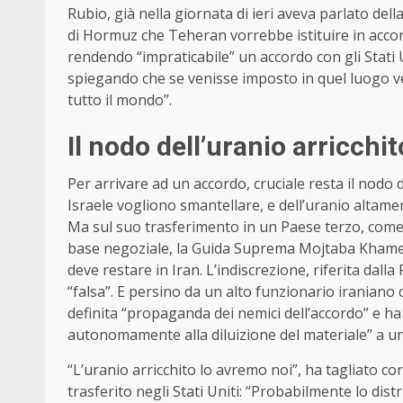
Rubio, già nella giornata di ieri aveva parlato dell
di Hormuz che Teheran vorrebbe istituire in accor
rendendo “impraticabile” un accordo con gli Stati U
spiegando che se venisse imposto in quel luogo ve
tutto il mondo”.
Il nodo dell’uranio arricchit
Per arrivare ad un accordo, cruciale resta il nod
Israele vogliono smantellare, e dell’uranio altamen
Ma sul suo trasferimento in un Paese terzo, come
base negoziale, la Guida Suprema Mojtaba Khamenei
deve restare in Iran. L’indiscrezione, riferita dall
“falsa”. E persino da un alto funzionario iraniano 
definita “propaganda dei nemici dell’accordo” e ha
autonomamente alla diluizione del materiale” a una
“L’uranio arricchito lo avremo noi”, ha tagliato c
trasferito negli Stati Uniti: “Probabilmente lo d