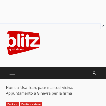
×
Skip
to
content
PRIMARY
MENU
Home
»
Usa-Iran, pace mai così vicina.
Appuntamento a Ginevra per la firma
Politica
Politica estera