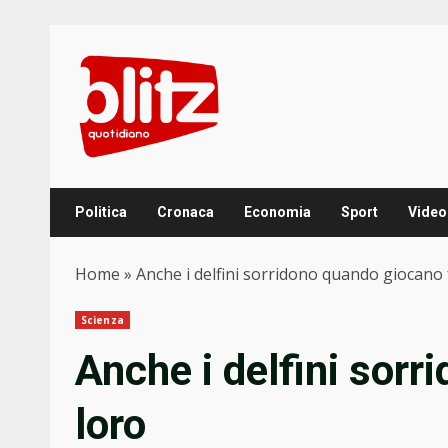
Skip
to
content
Politica
Cronaca
Economia
Sport
Video
Home
»
Anche i delfini sorridono quando giocano 
Scienza
Anche i delfini sorr
loro