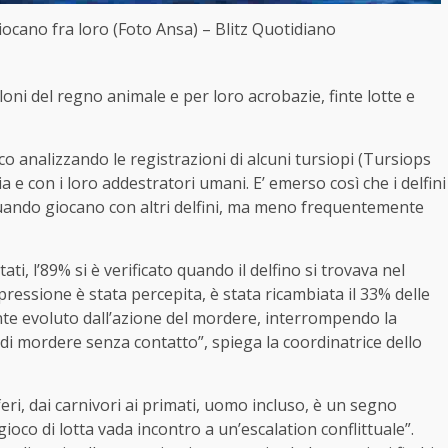
iocano fra loro (Foto Ansa) – Blitz Quotidiano
lloni del regno animale e per loro acrobazie, finte lotte e
o analizzando le registrazioni di alcuni tursiopi (Tursiops
a e con i loro addestratori umani. E’ emerso così che i delfini
ando giocano con altri delfini, ma meno frequentemente
i, l’89% si è verificato quando il delfino si trovava nel
essione è stata percepita, è stata ricambiata il 33% delle
ente evoluto dall’azione del mordere, interrompendo la
di mordere senza contatto”, spiega la coordinatrice dello
eri, dai carnivori ai primati, uomo incluso, è un segno
gioco di lotta vada incontro a un’escalation conflittuale”.