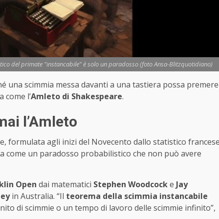
tico del primate "instancabile" è solo un paradosso (foto Ansa-Blitzquotidiano)
ché una scimmia messa davanti a una tastiera possa premere
a come l’
Amleto di Shakespeare
.
mai l’Amleto
, formulata agli inizi del Novecento dallo statistico frances
ata come un paradosso probabilistico che non può avere
klin Open
dai matematici
Stephen Woodcock
e
Jay
ney
in Australia. “Il
teorema della scimmia instancabile
inito di scimmie o un tempo di lavoro delle scimmie infinito”,