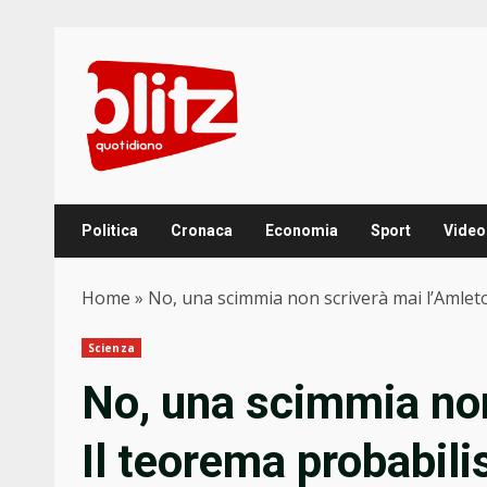
Skip
to
content
Politica
Cronaca
Economia
Sport
Video
Home
»
No, una scimmia non scriverà mai l’Amleto
Scienza
No, una scimmia non
Il teorema probabili