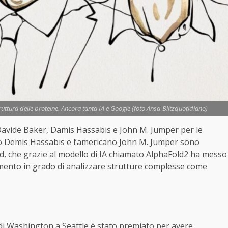
ruttura delle proteine. Ancora tanta IA e Google (foto Ansa-Blitzquotidiano)
 Davide Baker, Damis Hassabis e John M. Jumper per le
nico Demis Hassabis e l’americano John M. Jumper sono
d, che grazie al modello di IA chiamato AlphaFold2 ha messo
umento in grado di analizzare strutture complesse come
 di Washington a Seattle è stato premiato per avere