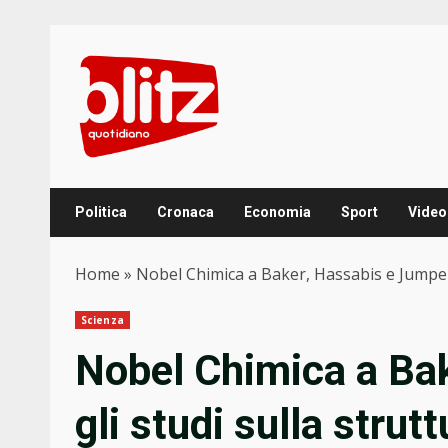
Skip
to
content
Politica
Cronaca
Economia
Sport
Video
Home
»
Nobel Chimica a Baker, Hassabis e Jumper: 
Scienza
Nobel Chimica a Ba
gli studi sulla strut