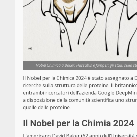
Nobel Chimica a Baker, Hassabis e Jumper: gli studi sulla st
Il Nobel per la Chimica 2024 è stato assegnato a
ricerche sulla struttura delle proteine. Il britan
entrambi ricercatori dell’azienda Google DeepMin
a disposizione della comunità scientifica uno str
quelle delle proteine.
Il Nobel per la Chimia 2024
L’americano David Baker (62 anni) dell’Università