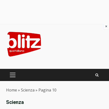
×
Skip
to
content
PRIMARY
MENU
Home
»
Scienza
»
Pagina 10
Scienza