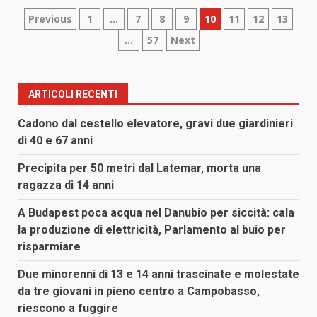
Paginazione
Previous
1
…
7
8
9
10
11
12
13
…
57
Next
degli
articoli
ARTICOLI RECENTI
Cadono dal cestello elevatore, gravi due giardinieri
di 40 e 67 anni
Precipita per 50 metri dal Latemar, morta una
ragazza di 14 anni
A Budapest poca acqua nel Danubio per siccità: cala
la produzione di elettricità, Parlamento al buio per
risparmiare
Due minorenni di 13 e 14 anni trascinate e molestate
da tre giovani in pieno centro a Campobasso,
riescono a fuggire