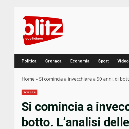
Skip
to
content
Politica
Cronaca
Economia
Sport
Video
Home
»
Si comincia a invecchiare a 50 anni, di bott
Scienza
Si comincia a invecc
botto. L’analisi del