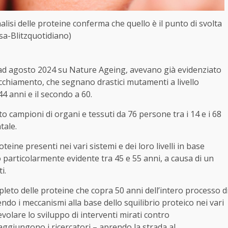
nalisi delle proteine conferma che quello è il punto di svolta
sa-Blitzquotidiano)
a ad agosto 2024 su Nature Ageing, avevano già evidenziato
vecchiamento, che segnano drastici mutamenti a livello
44 anni e il secondo a 60.
to campioni di organi e tessuti da 76 persone tra i 14 e i 68
tale.
ine presenti nei vari sistemi e dei loro livelli in base
 particolarmente evidente tra 45 e 55 anni, a causa di un
i.
pleto delle proteine che copra 50 anni dell’intero processo d
do i meccanismi alla base dello squilibrio proteico nei vari
volare lo sviluppo di interventi mirati contro
 aggiungono i ricercatori – aprendo la strada al