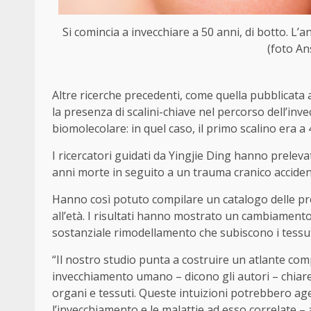
Si comincia a invecchiare a 50 anni, di botto. L’a
(foto An
Altre ricerche precedenti, come quella pubblicat
la presenza di scalini-chiave nel percorso dell’in
biomolecolare: in quel caso, il primo scalino era a 
I ricercatori guidati da Yingjie Ding hanno preleva
anni morte in seguito a un trauma cranico acciden
Hanno così potuto compilare un catalogo delle prote
all’età. I risultati hanno mostrato un cambiamento
sostanziale rimodellamento che subiscono i tessut
“Il nostro studio punta a costruire un atlante com
invecchiamento umano – dicono gli autori – chiaren
organi e tessuti. Queste intuizioni potrebbero age
l’invecchiamento e le malattie ad esso correlate –