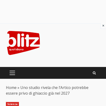
×
Skip
to
content
PRIMARY
MENU
Home
»
Uno studio rivela che l’Artico potrebbe
essere privo di ghiaccio già nel 2027
Scienza