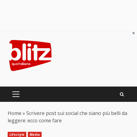
×
Skip
to
content
PRIMARY
MENU
Home
»
Scrivere post sui social che siano più belli da
leggere: ecco come fare
Lifestyle
Media