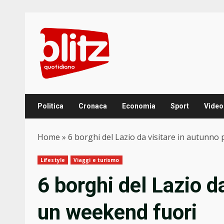
Skip
to
content
Politica
Cronaca
Economia
Sport
Video
Home
»
6 borghi del Lazio da visitare in autunno
Lifestyle
Viaggi e turismo
6 borghi del Lazio d
un weekend fuori