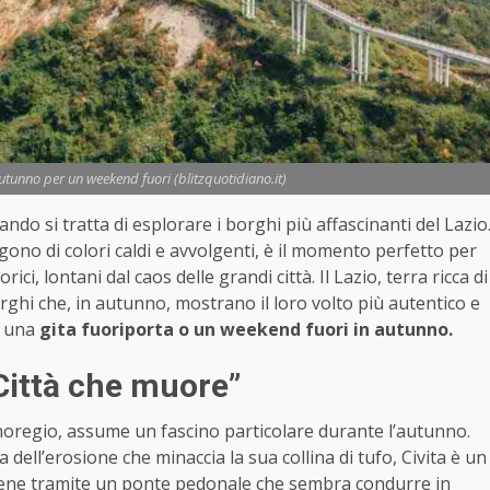
autunno per un weekend fuori (blitzquotidiano.it)
do si tratta di esplorare i borghi più affascinanti del Lazio
gono di colori caldi e avvolgenti, è il momento perfetto per
ici, lontani dal caos delle grandi città. Il Lazio, terra ricca di
borghi che, in autunno, mostrano il loro volto più autentico e
 una
gita fuoriporta o un weekend fuori in autunno.
“Città che muore”
gnoregio, assume un fascino particolare durante l’autunno.
dell’erosione che minaccia la sua collina di tufo, Civita è un
iene tramite un ponte pedonale che sembra condurre in