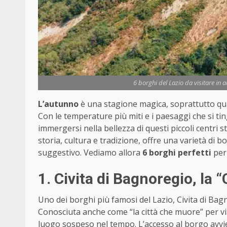
6 borghi del Lazio da visitare in 
L’autunno
è una stagione magica, soprattutto quan
Con le temperature più miti e i paesaggi che si tin
immergersi nella bellezza di questi piccoli centri stor
storia, cultura e tradizione, offre una varietà di 
suggestivo. Vediamo allora
6 borghi perfetti
per
1. Civita di Bagnoregio, la 
Uno dei borghi più famosi del Lazio, Civita di Ba
Conosciuta anche come “la città che muore” per via 
luogo sospeso nel tempo. L’accesso al borgo avv