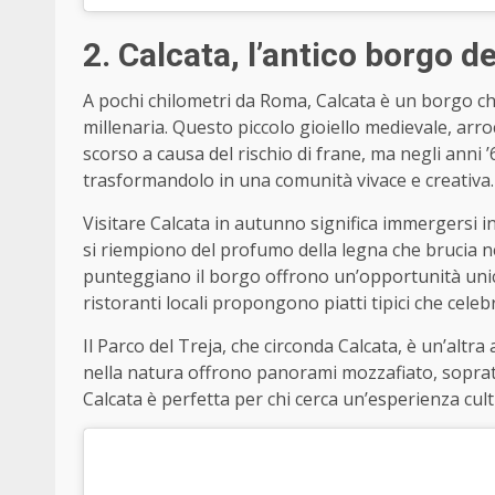
2. Calcata, l’antico borgo deg
A pochi chilometri da Roma, Calcata è un borgo c
millenaria. Questo piccolo gioiello medievale, arr
scorso a causa del rischio di frane, ma negli anni ’6
trasformandolo in una comunità vivace e creativa.
Visitare Calcata in autunno significa immergersi in
si riempiono del profumo della legna che brucia nei
punteggiano il borgo offrono un’opportunità unica 
ristoranti locali propongono piatti tipici che celeb
Il Parco del Treja, che circonda Calcata, è un’altra
nella natura offrono panorami mozzafiato, sopratt
Calcata è perfetta per chi cerca un’esperienza cul