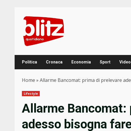
Skip
to
content
Politica
Cronaca
Economia
Sport
Video
Home
»
Allarme Bancomat: prima di prelevare ades
Lifestyle
Allarme Bancomat: p
adesso bisogna fare