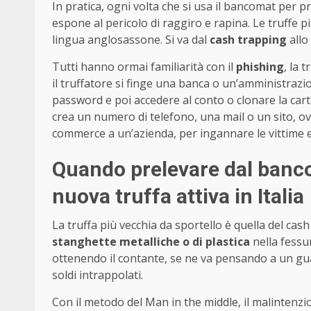
In pratica, ogni volta che si usa il bancomat per pr
espone al pericolo di raggiro e rapina. Le truffe
lingua anglosassone. Si va dal
cash trapping
allo
Tutti hanno ormai familiarità con il
phishing
, la 
il truffatore si finge una banca o un’amministrazi
password e poi accedere al conto o clonare la carta
crea un numero di telefono, una mail o un sito, ovv
commerce a un’azienda, per ingannare le vittime e 
Quando prelevare dal banco
nuova truffa attiva in Italia
La truffa più vecchia da sportello è quella del cash 
stanghette metalliche o di plastica
nella fessu
ottenendo il contante, se ne va pensando a un gu
soldi intrappolati.
Con il metodo del Man in the middle, il malintenzi