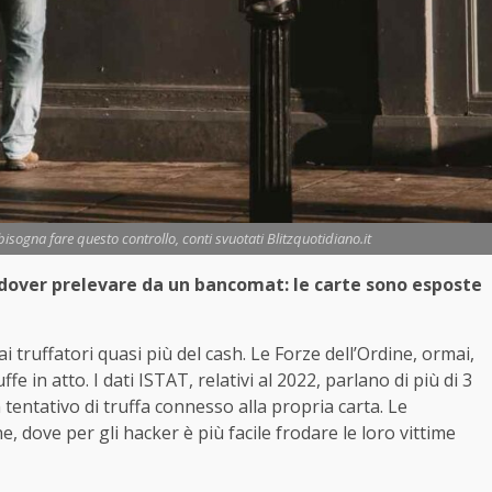
ogna fare questo controllo, conti svuotati Blitzquotidiano.it
i dover prelevare da un bancomat: le carte sono esposte
i truffatori quasi più del cash. Le Forze dell’Ordine, ormai,
e in atto. I dati ISTAT, relativi al 2022, parlano di più di 3
 tentativo di truffa connesso alla propria carta. Le
e, dove per gli hacker è più facile frodare le loro vittime