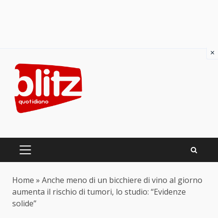
×
Skip
to
content
PRIMARY
MENU
Home
»
Anche meno di un bicchiere di vino al giorno
aumenta il rischio di tumori, lo studio: “Evidenze
solide”