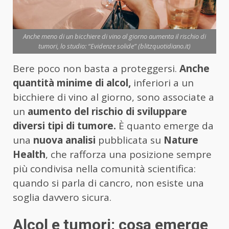
Anche meno di un bicchiere di vino al giorno aumenta il rischio di
tumori, lo studio: “Evidenze solide” (blitzquotidiano.it)
Bere poco non basta a proteggersi.
Anche
quantità minime di alcol,
inferiori a un
bicchiere di vino al giorno, sono associate a
un
aumento del rischio di sviluppare
diversi tipi di tumore.
È quanto emerge da
una
nuova analisi
pubblicata su
Nature
Health
, che rafforza una posizione sempre
più condivisa nella comunità scientifica:
quando si parla di cancro, non esiste una
soglia davvero sicura.
Alcol e tumori: cosa emerge