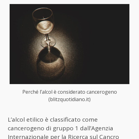
Perché l’alcol è considerato cancerogeno
(blitzquotidiano.it)
L’alcol etilico è classificato come
cancerogeno di gruppo 1 dall’Agenzia
Internazionale per la Ricerca sul Cancro