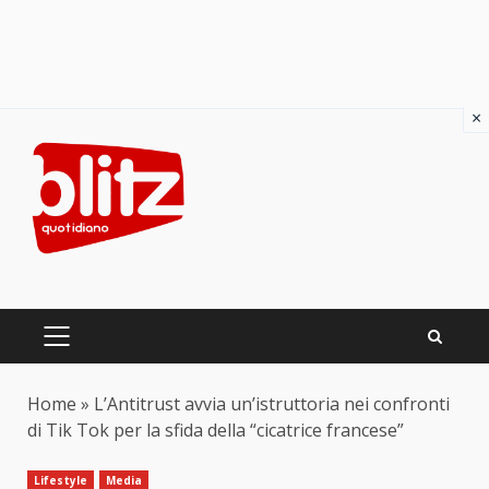
×
Skip
to
content
PRIMARY
MENU
Home
»
L’Antitrust avvia un’istruttoria nei confronti
di Tik Tok per la sfida della “cicatrice francese”
Lifestyle
Media