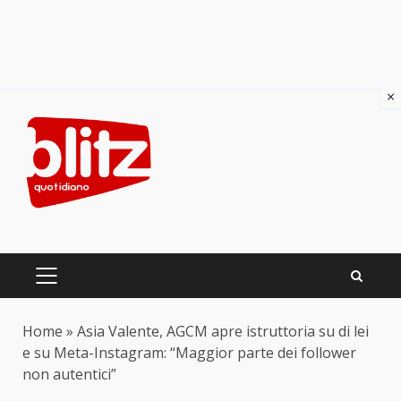
×
Skip
to
content
PRIMARY
MENU
Home
»
Asia Valente, AGCM apre istruttoria su di lei
e su Meta-Instagram: “Maggior parte dei follower
non autentici”