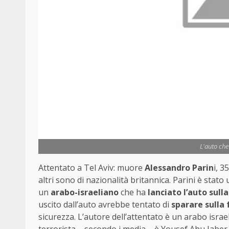
L'auto che
Attentato a Tel Aviv: muore
Alessandro Parin
i, 3
altri sono di nazionalità britannica. Parini è stato
un
arabo-israeliano
che ha
lanciato l’auto sulla
uscito dall’auto avrebbe tentato di
sparare sulla 
sicurezza. L’autore dell’attentato è un arabo israe
terrorista – secondo i media – è Yousef Abu Jaber 