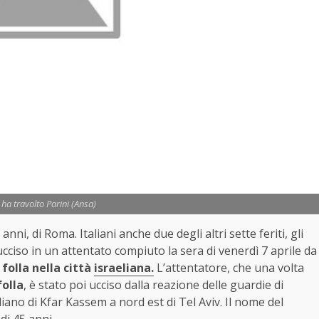
 ha travolto Parini (Ansa)
5 anni, di Roma. Italiani anche due degli altri sette feriti, gli
 ucciso in un attentato compiuto la sera di venerdì 7 aprile da
 folla nella città
israeliana.
L’attentatore, che una volta
folla
, è stato poi ucciso dalla reazione delle guardie di
liano di Kfar Kassem a nord est di Tel Aviv. Il nome del
di 45 anni.