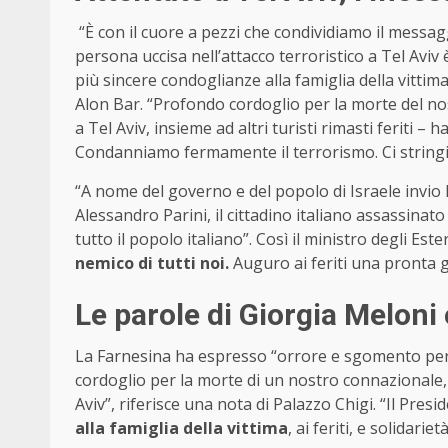
“È con il cuore a pezzi che condividiamo il messag
persona uccisa nell’attacco terroristico a Tel Aviv
più sincere condoglianze alla famiglia della vittima”
Alon Bar. “Profondo cordoglio per la morte del nos
a Tel Aviv, insieme ad altri turisti rimasti feriti – 
Condanniamo fermamente il terrorismo. Ci stringia
“A nome del governo e del popolo di Israele invio l
Alessandro Parini, il cittadino italiano assassinato 
tutto il popolo italiano”. Così il ministro degli Este
nemico di tutti noi.
Auguro ai feriti una pronta 
Le parole di Giorgia Meloni
La Farnesina ha espresso “orrore e sgomento per 
cordoglio per la morte di un nostro connazionale, 
Aviv”, riferisce una nota di Palazzo Chigi. “Il Pre
alla famiglia della vittima
, ai feriti, e solidarie