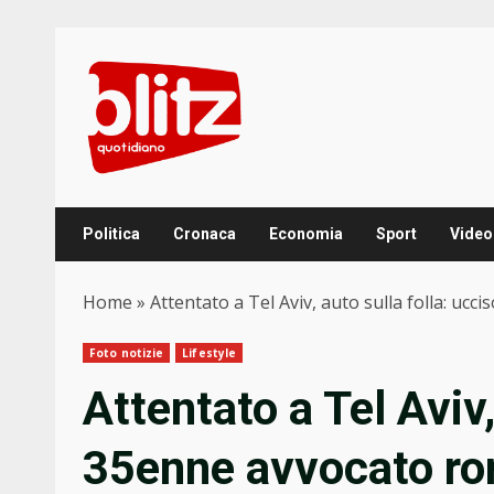
Skip
to
content
Politica
Cronaca
Economia
Sport
Video
Home
»
Attentato a Tel Aviv, auto sulla folla: ucc
Foto notizie
Lifestyle
Attentato a Tel Aviv,
35enne avvocato roma