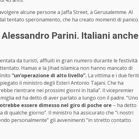
avolgere alcune persone a Jaffa Street, a Gerusalemme. Al
dal tentato speronamento, che ha creato momenti di panico.
 Alessandro Parini. Italiani anche
tata da turisti, affluiti in gran numero durante le festività
l’attentato. Hamas e la Jihad islamica non hanno mancato di
finito
“un’operazione di alto livello”.
La vittima e i due ferit
piegato il ministro degli Esteri Antonio Tajani. Che ha
e rientrare nei prossimi giorni in Italia”. Il vicepremier
famiglia ed ha detto di aver parlato a lungo con il padre. “Uno
otrebbe essere dimesso nel giro di poche ore
– ha detto
 di qualche giorno”. Il ministro ha assicurato che “i nostri
endo personalmente” gli avvenimenti “in stretto contatto