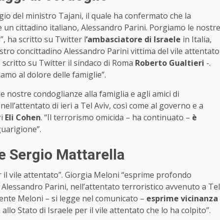
gio del ministro Tajani, il quale ha confermato che la
 è un cittadino italiano, Alessandro Parini. Porgiamo le nostr
, ha scritto su Twitter l
‘ambasciatore di Israele
in Italia,
tro concittadino Alessandro Parini vittima del vile attentato
ha scritto su Twitter il sindaco di Roma
Roberto Gualtieri
-.
mo al dolore delle famiglie”.
e nostre condoglianze alla famiglia e agli amici di
nell’attentato di ieri a Tel Aviv, così come al governo e a
ri
Eli Cohen
. “Il terrorismo omicida – ha continuato –
è
guarigione”.
 e Sergio Mattarella
il vile attentato”. Giorgia Meloni “esprime profondo
Alessandro Parini, nell’attentato terroristico avvenuto a Tel
sidente Meloni – si legge nel comunicato –
esprime vicinanza
tà allo Stato di Israele per il vile attentato che lo ha colpito”.