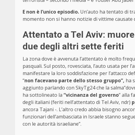
E non è l’unico episodio.
Un’auto ha tentato di tr
momento non si hanno notizie di vittime causate 
Attentato a Tel Aviv: muore
due degli altri sette feriti
La zona dove è avvenuta l’attentato è molto frequen
pasquali. Sul posto, rovesciata, l’auto usata per 
manifestare la loro soddisfazione per l’attacco de
“
non facevano parte dello stesso gruppo”,
ha s
aggiunto parlando con SkyTg24 che la salma”dovrebb
ha sottolineato la
“vicinanza del governo
” alla 
degli italiani (feriti nell’attentato di Tel Aviv, ndr)
p
ancora Tajani -. L’altro credo abbia bisogno ancora
funzionari dell’ambasciata in Israele stanno segu
con le autorità israeliane”.