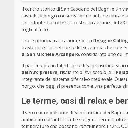
Il centro storico di San Casciano dei Bagni è un v
castello, il borgo conserva le sue antiche mura e 
circostante. La fortezza, costruita agli inizi del X
toglie il fiato.
Tra le principali attrazioni, spicca l’
Insigne Colle
trasformazioni nel corso dei secoli, ma che conse
di San Michele Arcangelo
, considerata uno dei 
Il patrimonio architettonico di San Casciano si arric
dell’Arcipretura
, risalente al XVI secolo, e il
Pala
integrante del sistema difensivo medievale. Questi 
borgo, che oggi si presenta come una perfetta sin
Le terme, oasi di relax e b
Il vero cuore pulsante di San Casciano dei Bagni 
ambita fin dall’antichità. Le sorgenti termali, oltr
temperature che possono raggiungere i 42°C. Que