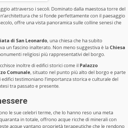
iaggio attraverso i secoli. Dominato dalla maestosa torre del
un’architettura che si fonde perfettamente con il paesaggio
X secolo, offre una vista panoramica sulle colline senesi che
giata di San Leonardo
, una chiesa che ha subito
rva un fascino inalterato. Non meno suggestiva è la
Chiesa
monumenti religiosi più rappresentativi del borgo.
chisce inoltre di edifici storici come il
Palazzo
zzo Comunale
, situato nel punto più alto del borgo e parte
edifici testimoniano l’importanza storica e culturale del
tesi tra passato e presente.
enessere
sono le sue celebri terme, che lo hanno reso una meta
e quaranta in totale, offrono acque ricche di minerali con
ste acque vantano proprietà terapeutiche che le rendono