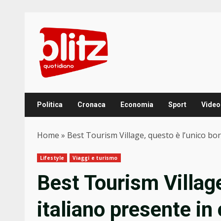
Skip
to
content
Politica
Cronaca
Economia
Sport
Video
Home
»
Best Tourism Village, questo è l’unico borg
Lifestyle
Viaggi e turismo
Best Tourism Village
italiano presente in 