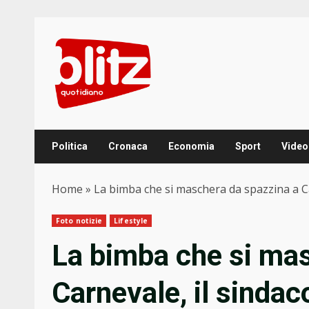
Skip
to
content
Politica
Cronaca
Economia
Sport
Video
Home
»
La bimba che si maschera da spazzina a Ca
Foto notizie
Lifestyle
La bimba che si mas
Carnevale, il sindac