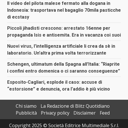
Il video del pilota malese fermato alla dogana in
Indonesia: trasportava nel bagaglio 70mila pasticche
di ecstasy
Piccoli jihadisti crescono: arrestato 16enne per
propaganda Isis e antisemita. Era in vacanza coi suoi
Nuovi virus, l’intelligenza artificiale li crea da sè in
laboratorio. Un’altra prima volta terrorizzante
Schengen, ultimatum della Spagna all’Italia: “Riaprite
i confini entro domenica o ci saranno conseguenze”
Esposito-Cagliari, esplode il caso: accuse di
“estorsione” e denuncia, ora l’addio è più vicino
Chi siamo
La Redazione di Blitz Quotidiano
Pubblicità
Privacy policy
Disclaimer
Feed
Copyright 2025 © Società Editrice Multimediale S.r.l.