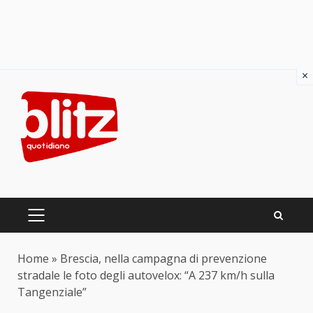
×
Skip
to
content
PRIMARY
MENU
Home
»
Brescia, nella campagna di prevenzione
stradale le foto degli autovelox: “A 237 km/h sulla
Tangenziale”