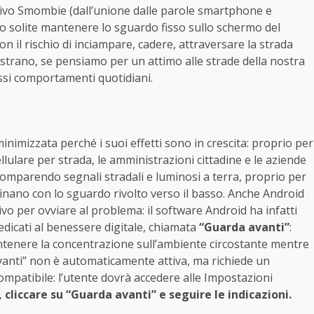
ativo Smombie (dall’unione dalle parole smartphone e
o solite mantenere lo sguardo fisso sullo schermo del
 il rischio di inciampare, cadere, attraversare la strada
i strano, se pensiamo per un attimo alle strade della nostra
ssi comportamenti quotidiani.
imizzata perché i suoi effetti sono in crescita: proprio per
cellulare per strada, le amministrazioni cittadine e le aziende
comparendo segnali stradali e luminosi a terra, proprio per
minano con lo sguardo rivolto verso il basso. Anche Android
vo per ovviare al problema: il software Android ha infatti
dicati al benessere digitale, chiamata
“Guarda avanti”
:
mantenere la concentrazione sull’ambiente circostante mentre
vanti” non è automaticamente attiva, ma richiede un
ompatibile: l’utente dovrà accedere alle Impostazioni
 cliccare su “Guarda avanti” e seguire le indicazioni.