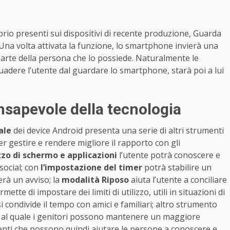
prio presenti sui dispositivi di recente produzione, Guarda
Una volta attivata la funzione, lo smartphone invierà una
parte della persona che lo possiede. Naturalmente le
uadere l’utente dal guardare lo smartphone, starà poi a lui
onsapevole della tecnologia
ale
dei device Android presenta una serie di altri strumenti
er gestire e rendere migliore il rapporto con gli
zo di schermo e applicazioni
l’utente potrà conoscere e
 social; con
l’impostazione del timer
potrà stabilire un
erà un avviso; la
modalità Riposo
aiuta l’utente a conciliare
tte di impostare dei limiti di utilizzo, utili in situazioni di
i condivide il tempo con amici e familiari; altro strumento
 al quale i genitori possono mantenere un maggiore
rumenti che possono quindi aiutare le persone a conoscere e