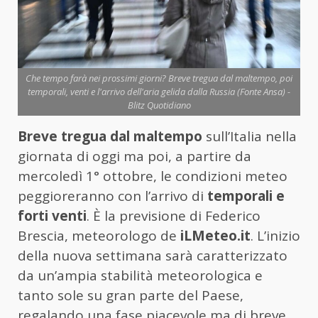
Che tempo farà nei prossimi giorni? Breve tregua dal maltempo, poi
temporali, venti e l'arrivo dell'aria gelida dalla Russia (Fonte Ansa) -
Blitz Quotidiano
Breve tregua dal maltempo
sull’Italia nella
giornata di oggi ma poi, a partire da
mercoledì 1° ottobre, le condizioni meteo
peggioreranno con l’arrivo di
temporali e
forti venti
. È la previsione di Federico
Brescia, meteorologo de
iLMeteo.it
. L’inizio
della nuova settimana sarà caratterizzato
da un’ampia stabilità meteorologica e
tanto sole su gran parte del Paese,
regalando una fase piacevole ma di breve