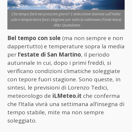
Che tempo farà nei prossimi giorni? L'anticiclone domina sull'Italia:
sole e temperature fuori stagione per tutta la settimana (Fonte Ansa)
- Blitz Quotidiano
Bel tempo con sole
(ma non sempre e non
dappertutto) e temperature sopra la media
per
l’estate di San Martino
, il periodo
autunnale in cui, dopo i primi freddi, si
verificano condizioni climatiche soleggiate
con tepore fuori stagione. Sono queste, in
sintesi, le previsioni di Lorenzo Tedici,
meteorologo de
iLMeteo.it
che conferma
che l’Italia vivrà una settimana all’insegna di
tempo stabile, mite ma non sempre
soleggiato.